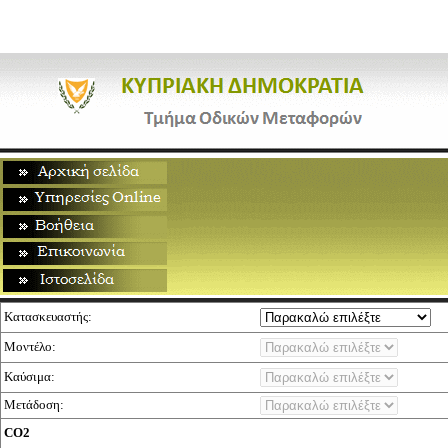
Κατασκευαστής:
Μοντέλο:
Καύσιμα:
Μετάδοση:
CO2